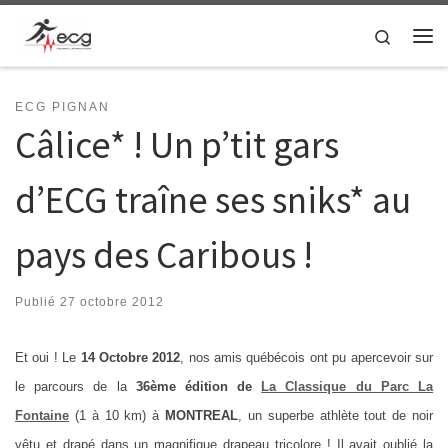
Skip to content
Search
Me
ECG PIGNAN
Câlice* ! Un p’tit gars
d’ECG traîne ses sniks* au
pays des Caribous !
Publié
27 octobre 2012
Et oui ! Le
14 Octobre 2012
, nos amis québécois ont pu apercevoir sur
le parcours de la
36ème édition de
La Classique du Parc La
Fontaine
(1 à 10 km) à
MONTREAL
, un superbe athlète tout de noir
vêtu et drapé dans un magnifique drapeau tricolore ! Il avait oublié la