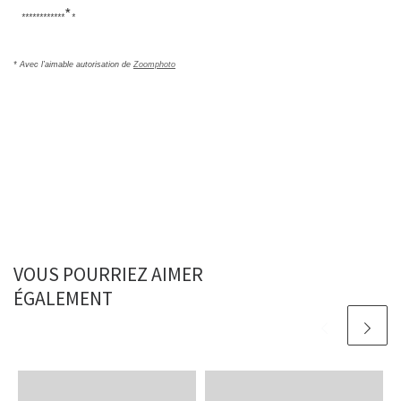
*
*
*
*
*
*
*
*
*
*
*
*
*
*
* Avec l’aimable autorisation de
Zoomphoto
VOUS POURRIEZ AIMER
ÉGALEMENT