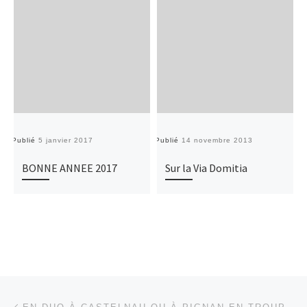
Publié
5 janvier 2017
Publié
14 novembre 2013
Pu
BONNE ANNEE 2017
Sur la Via Domitia
Parcourir les articles
Article précédent