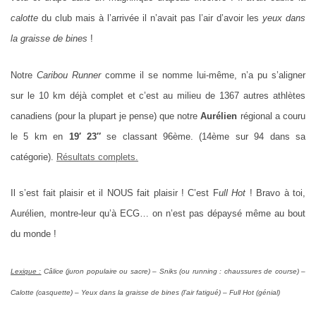
calotte
du club mais à l’arrivée il n’avait pas l’air d’avoir les
yeux dans
la graisse de bines
!
Notre
Caribou Runner
comme il se nomme lui-même, n’a pu s’aligner
sur le 10 km déjà complet et c’est au milieu de 1367 autres athlètes
canadiens (pour la plupart je pense) que notre
Aurélien
régional a couru
le 5 km en
19′ 23″
se classant 96ème. (14ème sur 94 dans sa
catégorie).
Résultats complets.
Il s’est fait plaisir et il NOUS fait plaisir ! C’est F
ull Hot
! Bravo à toi,
Aurélien, montre-leur qu’à ECG… on n’est pas dépaysé même au bout
du monde !
Lexique :
Câlice (juron populaire ou sacre) – Sniks (ou running : chaussures de course) –
Calotte (casquette) – Yeux dans la graisse de bines (l’air fatigué) – Full Hot (génial)